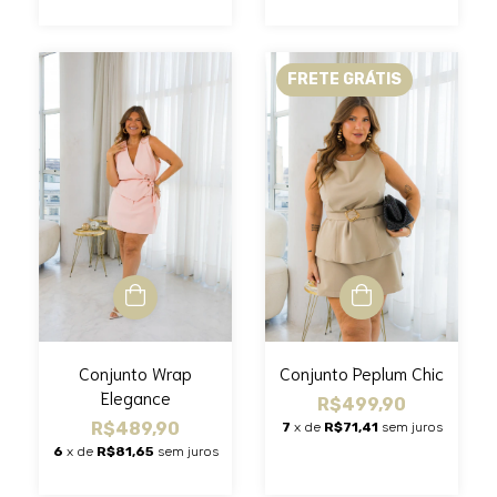
FRETE GRÁTIS
Conjunto Peplum Chic
Conjunto Wrap
Elegance
R$499,90
R$489,90
7
x de
R$71,41
sem juros
6
x de
R$81,65
sem juros