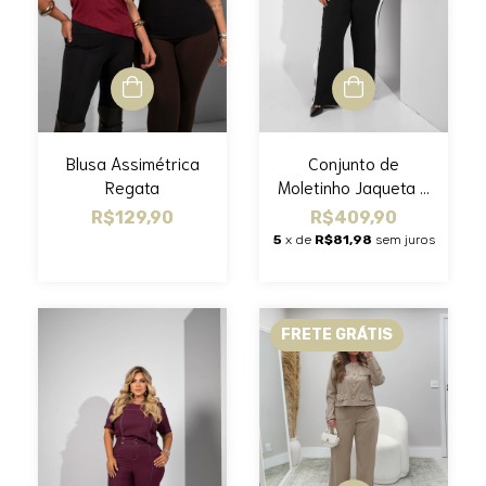
Conjunto de
Blusa Assimétrica
Moletinho Jaqueta e
Regata
Calça
R$409,90
R$129,90
5
x de
R$81,98
sem juros
FRETE GRÁTIS