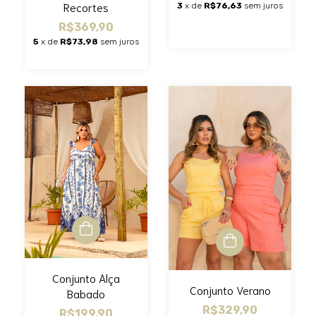
Recortes
3
x de
R$76,63
sem juros
R$369,90
5
x de
R$73,98
sem juros
Conjunto Alça
Conjunto Verano
Babado
R$329,90
R$199,90