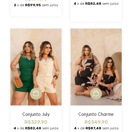
4
x de
R$82,48
sem juros
2
x de
R$99,95
sem juros
Conjunto July
Conjunto Charme
R$329,90
R$349,90
4
x de
R$82,48
sem juros
4
x de
R$87,48
sem juros