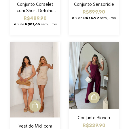
Conjunto Corselet
Conjunto Sensoriale
com Short Detalhe
R$599,90
Argola
R$489,90
8
x de
R$74,99
sem juros
6
x de
R$81,65
sem juros
Conjunto Bianca
Vestido Midi com
R$229,90