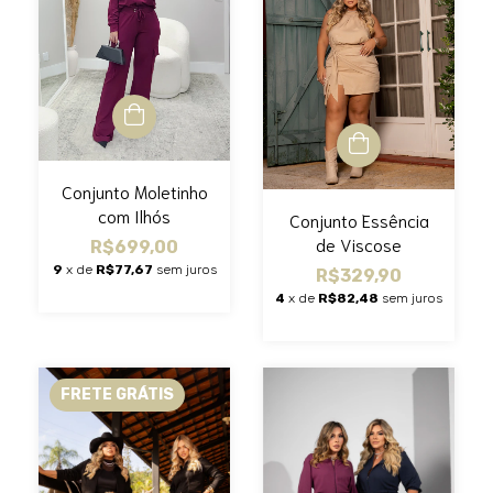
Conjunto Moletinho
com Ilhós
Conjunto Essência
de Viscose
R$699,00
9
x de
R$77,67
sem juros
R$329,90
4
x de
R$82,48
sem juros
FRETE GRÁTIS