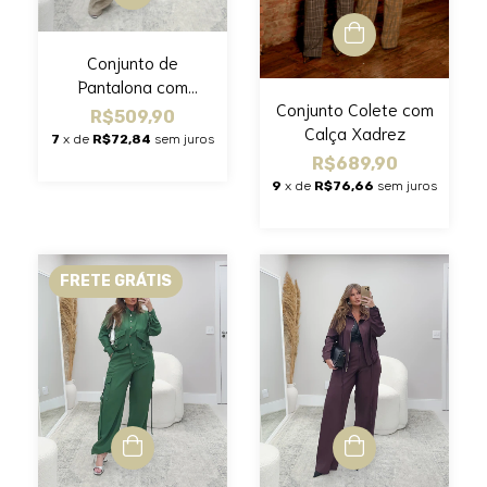
Conjunto de
Pantalona com
Conjunto Colete com
Casaco
R$509,90
Calça Xadrez
7
x de
R$72,84
sem juros
R$689,90
9
x de
R$76,66
sem juros
FRETE GRÁTIS