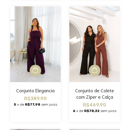
Conjunto Elegancia
Conjunto de Colete
com Zíper e Calça
R$389,90
R$469,90
5
x de
R$77,98
sem juros
6
x de
R$78,32
sem juros