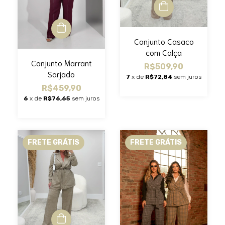
Conjunto Casaco
com Calça
Conjunto Marrant
R$509,90
Sarjado
7
x de
R$72,84
sem juros
R$459,90
6
x de
R$76,65
sem juros
FRETE GRÁTIS
FRETE GRÁTIS