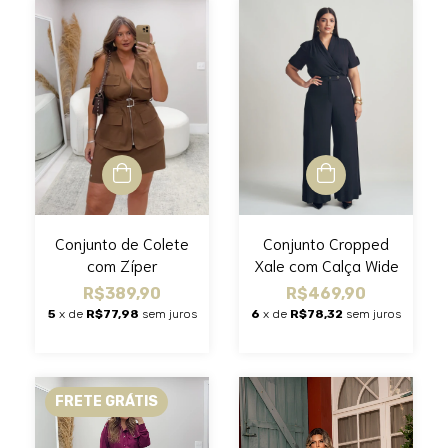
Conjunto Cropped
Conjunto de Colete
Xale com Calça Wide
com Zíper
R$469,90
R$389,90
6
x de
R$78,32
sem juros
5
x de
R$77,98
sem juros
FRETE GRÁTIS