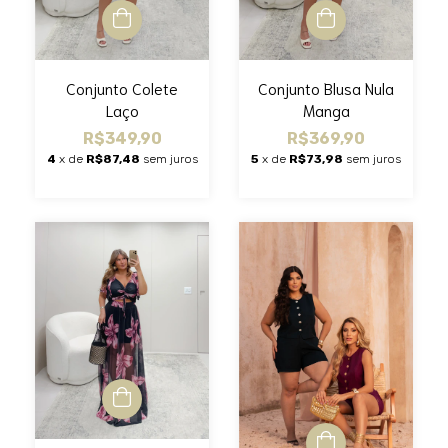
Conjunto Colete
Conjunto Blusa Nula
Laço
Manga
R$349,90
R$369,90
4
x de
R$87,48
sem juros
5
x de
R$73,98
sem juros