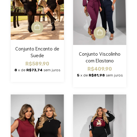
Conjunto Encanto de
Conjunto Viscolinho
Suede
com Elastano
R$589,90
R$409,90
8
x de
R$73,74
sem juros
5
x de
R$81,98
sem juros