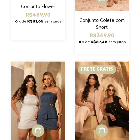
Conjunto Flower
R$489,90
Conjunto Colete com
6
x de
R$81,65
sem juros
Short
R$349,90
4
x de
R$87,48
sem juros
FRETE GRÁTIS