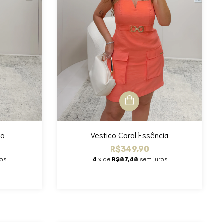
Vestido Coral Essência
co
R$349,90
4
x de
R$87,48
sem juros
ros