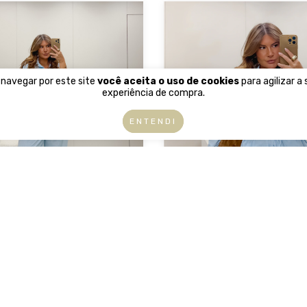
 navegar por este site
você aceita o uso de cookies
para agilizar a
experiência de compra.
ENTENDI
Calça Brisa Azul
Parka Horizonte Az
R$309,90
R$309,90
x de
R$77,48
sem juros
4
x de
R$77,48
sem ju