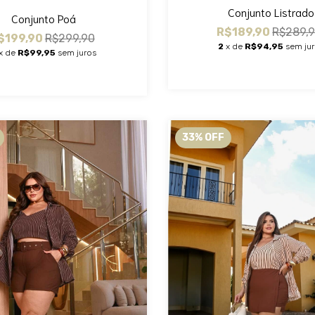
Conjunto Listrado
Conjunto Poá
R$189,90
R$289,
$199,90
R$299,90
2
x de
R$94,95
sem ju
x de
R$99,95
sem juros
33
%
OFF