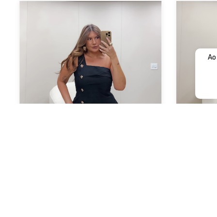
Ao
Vestido Ícone
R$369,90
4
5
x de
R$73,98
sem juros