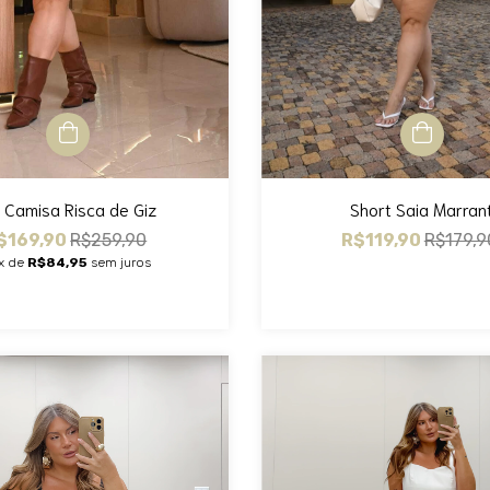
t Camisa Risca de Giz
Short Saia Marran
$169,90
R$259,90
R$119,90
R$179,9
x de
R$84,95
sem juros