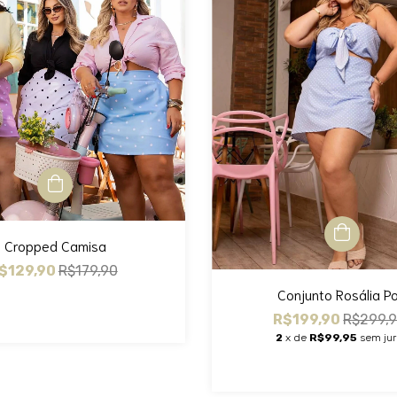
Cropped Camisa
$129,90
R$179,90
Conjunto Rosália P
R$199,90
R$299,
2
x de
R$99,95
sem ju