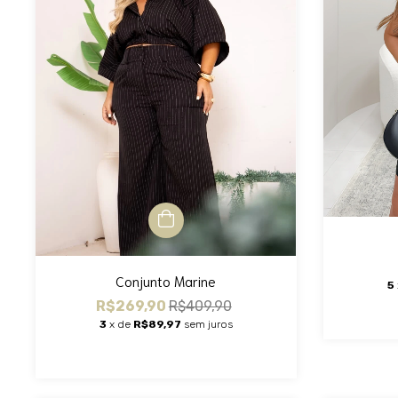
Conjunto Marine
5
R$269,90
R$409,90
3
x de
R$89,97
sem juros