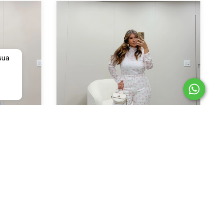
 sua
Calça Harmonia Floral
ul
R$309,90
4
x de
R$77,48
sem juros
ros