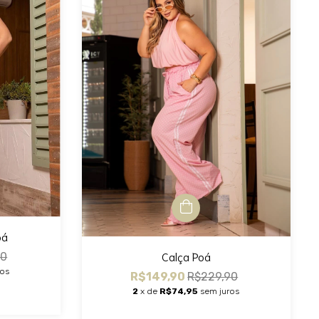
oá
Calça Poá
90
ros
R$149,90
R$229,90
2
x de
R$74,95
sem juros