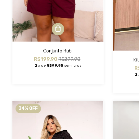
Conjunto Rubi
Ki
R$199,90
R$299,90
2
x de
R$99,95
sem juros
R
2
34
%
OFF