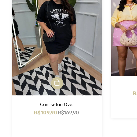
R
Camisetão Over
R$109,90
R$169,90