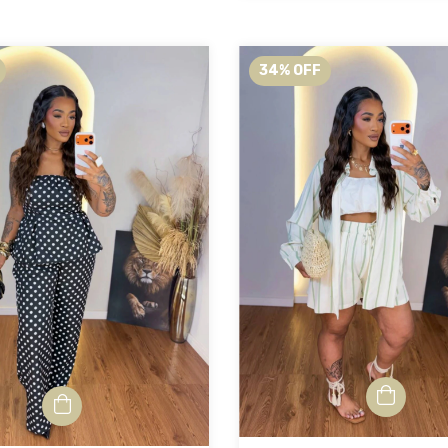
34
%
OFF