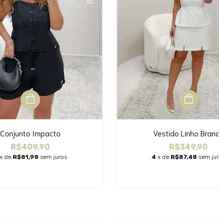
Conjunto Impacto
Vestido Linho Bran
R$409,90
R$349,90
x de
R$81,98
sem juros
4
x de
R$87,48
sem ju