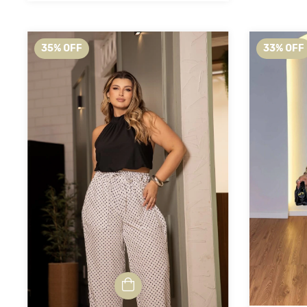
35
%
OFF
33
%
OFF