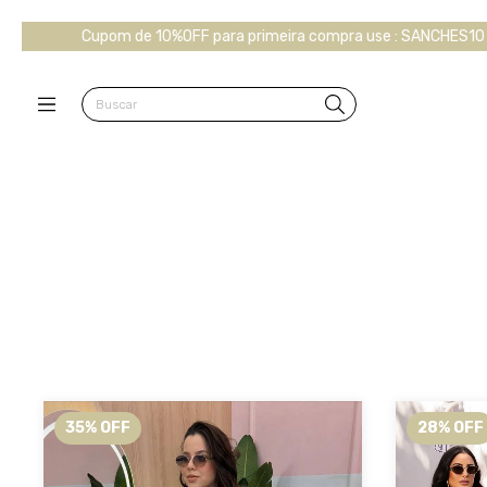
 10%OFF para primeira compra use : SANCHES10
CLIQUE AQUI e pa
35
%
OFF
28
%
OFF