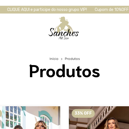
rticipe do nosso grupo VIP!
Cupom de 10%OFF para primeira compr
Início
>
Produtos
Produtos
33
%
OFF