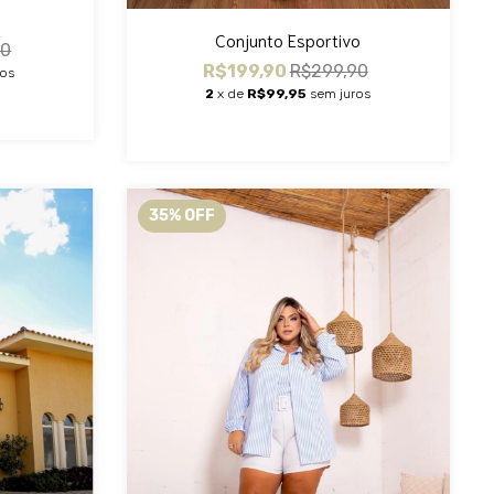
Conjunto Esportivo
90
R$199,90
R$299,90
ros
2
x de
R$99,95
sem juros
35
%
OFF