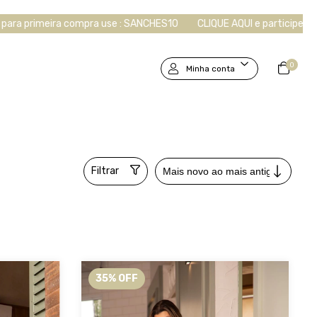
a use : SANCHES10
CLIQUE AQUI e participe do nosso grupo VIP!
0
Minha conta
Filtrar
35
%
OFF