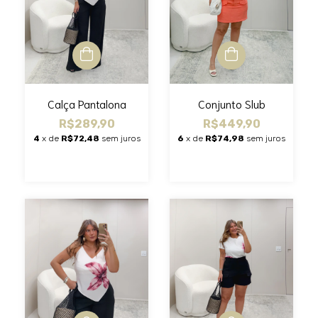
Calça Pantalona
Conjunto Slub
R$289,90
R$449,90
4
x de
R$72,48
sem juros
6
x de
R$74,98
sem juros