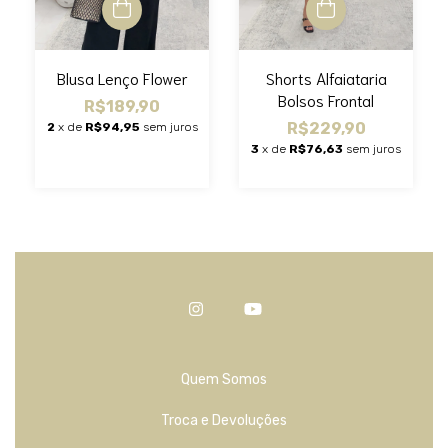
Blusa Lenço Flower
Shorts Alfaiataria
Bolsos Frontal
R$189,90
R$229,90
2
x de
R$94,95
sem juros
3
x de
R$76,63
sem juros
Quem Somos
Troca e Devoluções