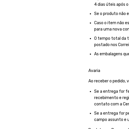
4 dias úteis após 
Se o produto não e
Caso o item não e
para uma nova co
O tempo total da t
postado nos Correi
As embalagens que
Avaria
Ao receber o pedido, 
Se a entrega for f
recebimento e regi
contato com a Cen
Se a entrega for p
campo assunto e u