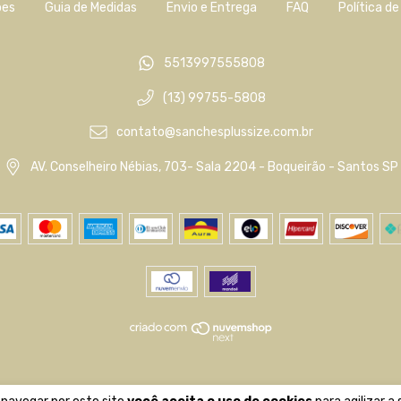
ões
Guia de Medidas
Envio e Entrega
FAQ
Política d
5513997555808
(13) 99755-5808
contato@sanchesplussize.com.br
AV. Conselheiro Nébias, 703- Sala 2204 - Boqueirão - Santos SP