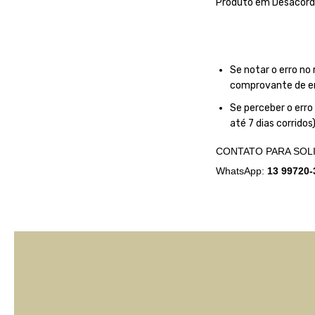
Produto em Desacord
Se notar o erro no
comprovante de en
Se perceber o err
até 7 dias corridos)
CONTATO PARA SOLI
WhatsApp:
13 99720-