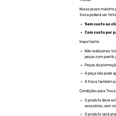
Nosso prazo máximo pa
troca poderá ser feita
Sem custo ao cl
Com custo por p
Importante:
Não realizamos troc
peças com paetê, 
Peças da promoçã
A peça não pode ap
A troca também pod
Condições para Troca
O produto deve es
acessórios, sem si
O produto será ana