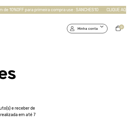
10%OFF para primeira compra use : SANCHES10
CLIQUE AQUI e part
0
Minha conta
es
uto(s) e receber de
 realizada em até 7