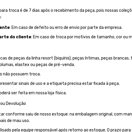
ra troca é de 7 dias após o recebimento da peça, pois nossas coleçõ
:
iente
: Em caso de defeito ou erro de envio por parte da empresa.
arte do cliente
: Em caso de troca por motivos de tamanho, cor ou m
as de peças da linha resort (biquínis), peças íntimas, peças brancas, t
plumas, elastex ou peças de pré-venda.
o não possuem troca.
resentar sinais de uso e a etiqueta precisa estar fixada à peça.
erá ser feita em nossa loja física.
 ou Devolução
tar conforme saiu de nosso estoque: na embalagem original, com man
nais de mau uso.
lisado pela equipe responsável após retorno ao estoque. O prazo para 