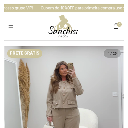
osso grupo VIP!
Cupom de 10%OFF para primeira compra use : SAN
0
FRETE GRÁTIS
1
/
25