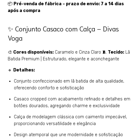
📦 
Pré-venda de fábrica – prazo de envio: 7 a 14 dias 
após a compra
✨ Conjunto Casaco com Calça – Divas
Voga
🎨 
Cores disponíveis:
 Caramelo e Cinza Claro 🧵 
Tecido:
 Lã 
Batida Premium | Estruturado, elegante e aconchegante
🔹 
Detalhes:
Conjunto confeccionado em lã batida de alta qualidade, 
oferecendo conforto e sofisticação
Casaco cropped com acabamento refinado e detalhes em 
botões dourados, agregando charme e exclusividade
Calça de modelagem clássica com caimento impecável, 
proporcionando versatilidade e elegância
Design atemporal que une modernidade e sofisticação 