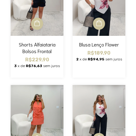
Shorts Alfaiataria
Blusa Lenço Flower
Bolsos Frontal
R$189,90
R$229,90
2
x de
R$94,95
sem juros
3
x de
R$76,63
sem juros