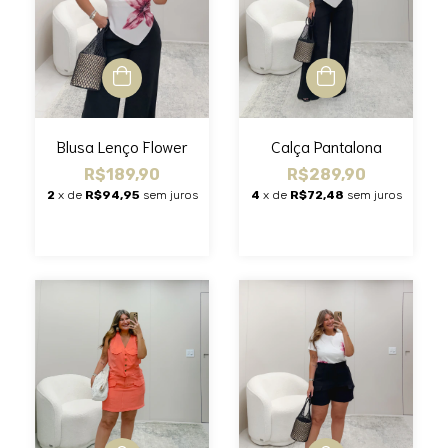
Blusa Lenço Flower
Calça Pantalona
R$189,90
R$289,90
2
x de
R$94,95
sem juros
4
x de
R$72,48
sem juros