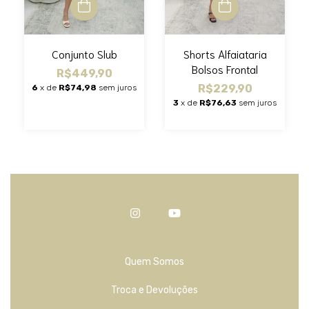
Shorts Alfaiataria
Conjunto Slub
Bolsos Frontal
R$449,90
R$229,90
6
x de
R$74,98
sem juros
3
x de
R$76,63
sem juros
Quem Somos
Troca e Devoluções